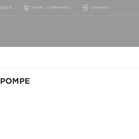
sfr.fr
Panier
-
0
élément(s)
Connexion
 POMPE