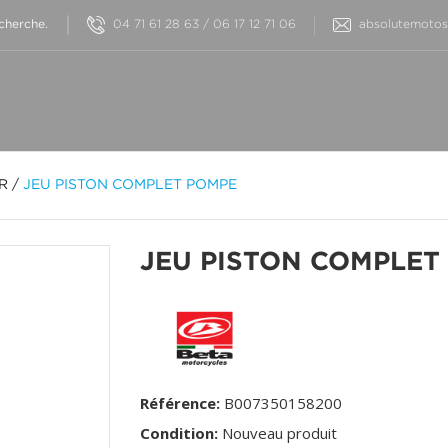
04 71 61 28 63 / 06 17 12 71 06
absolutemotos@
OR
/
JEU PISTON COMPLET POMPE
JEU PISTON COMPLET
Référence:
B007350158200
Condition:
Nouveau produit