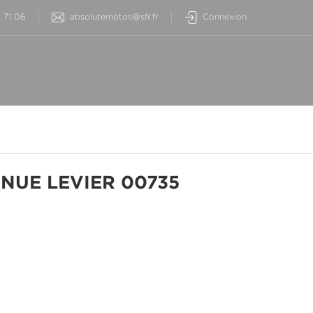
2 71 06
absolutemotos@sfr.fr
Connexion
NUE LEVIER 00735