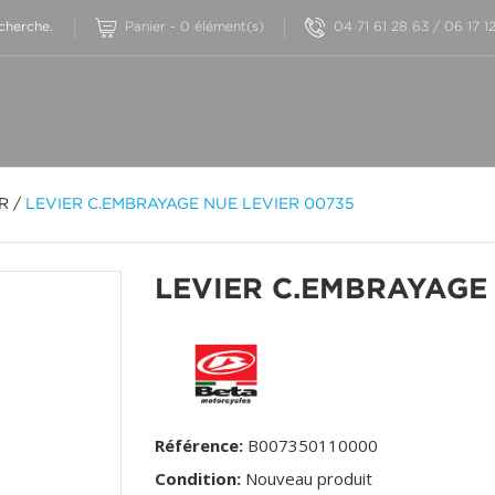
Panier
-
0
élément(s)
04 71 61 28 63 / 06 17 1
OR
/
LEVIER C.EMBRAYAGE NUE LEVIER 00735
LEVIER C.EMBRAYAGE 
Référence:
B007350110000
Condition:
Nouveau produit