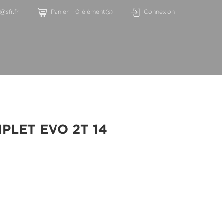
sfr.fr
Panier
-
0
élément(s)
Connexion
PLET EVO 2T 14