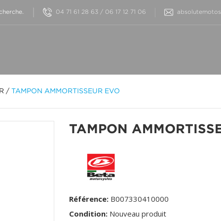
04 71 61 28 63 / 06 17 12 71 06
absolutemotos@
OR
/
TAMPON AMMORTISSEUR EVO
TAMPON AMMORTISS
Référence:
B007330410000
Condition:
Nouveau produit