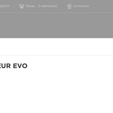
sfr.fr
Panier
-
0
élément(s)
Connexion
EUR EVO