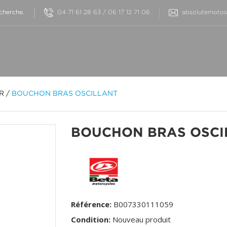
04 71 61 28 63 / 06 17 12 71 06
absolutemotos@
OR
/
BOUCHON BRAS OSCILLANT
BOUCHON BRAS OSCI
Référence:
B007330111059
Condition:
Nouveau produit