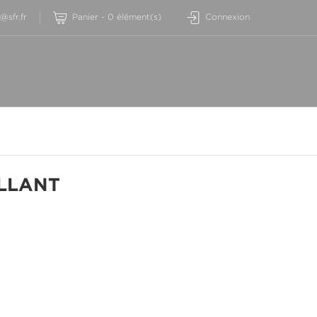
sfr.fr
Panier
-
0
élément(s)
Connexion
LLANT