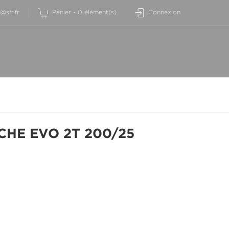
sfr.fr
Panier
-
0
élément(s)
Connexion
CHE EVO 2T 200/25