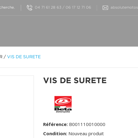
04 71 61 28 63 / 06 17 12 71 06
absolutemotos@
OR
/
VIS DE SURETE
VIS DE SURETE
Référence:
B001110010000
Condition:
Nouveau produit