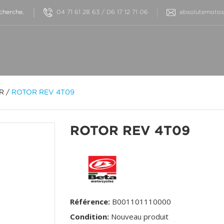
04 71 61 28 63 / 06 17 12 71 06
absolutemotos@
OR
/
ROTOR REV 4T09
ROTOR REV 4T09
Référence:
B001101110000
Condition:
Nouveau produit