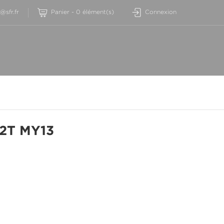
sfr.fr
Panier
-
0
élément(s)
Connexion
2T MY13