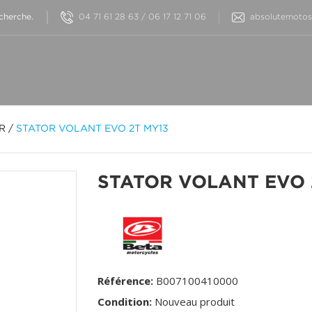
04 71 61 28 63 / 06 17 12 71 06
absolutemotos@
OR
/
STATOR VOLANT EVO 2T MY13
STATOR VOLANT EVO 
Référence:
B007100410000
Condition:
Nouveau produit