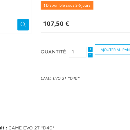
Disponible sous 3-6 jours
107,50 €
AJOUTER AU PAN
QUANTITÉ
CAME EVO 2T *D40*
it :
CAME EVO 2T *D40*