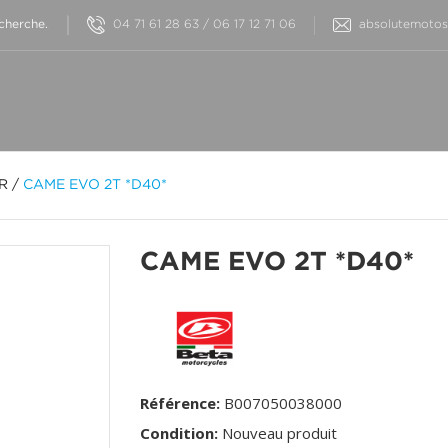
04 71 61 28 63 / 06 17 12 71 06
absolutemotos@
OR
/
CAME EVO 2T *D40*
CAME EVO 2T *D40*
Référence:
B007050038000
Condition:
Nouveau produit