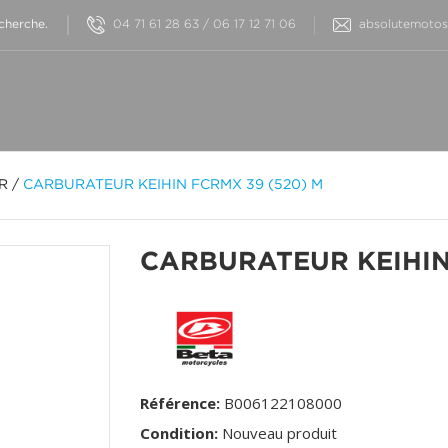
04 71 61 28 63 / 06 17 12 71 06
absolutemotos@
OR
/
CARBURATEUR KEIHIN FCRMX 39 (520) M
CARBURATEUR KEIHIN
Référence:
B006122108000
Condition:
Nouveau produit