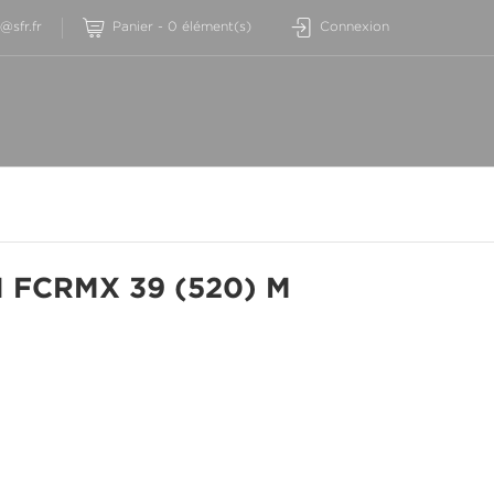
sfr.fr
Panier
-
0
élément(s)
Connexion
 FCRMX 39 (520) M