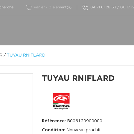
Panier
-
0
élément(s)
04 71 61 28 63 / 06 17 1
OR
/
TUYAU RNIFLARD
TUYAU RNIFLARD
Référence:
B006120900000
Condition:
Nouveau produit