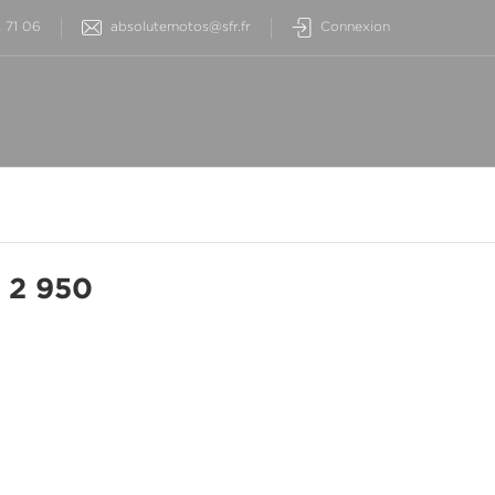
2 71 06
absolutemotos@sfr.fr
Connexion
 2 950