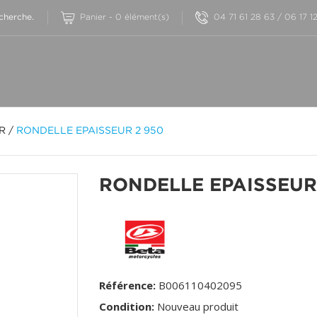
Panier
-
0
élément(s)
04 71 61 28 63 / 06 17 1
OR
/
RONDELLE EPAISSEUR 2 950
RONDELLE EPAISSEUR
Référence:
B006110402095
Condition:
Nouveau produit