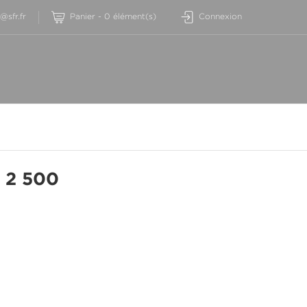
sfr.fr
Panier
-
0
élément(s)
Connexion
 2 500