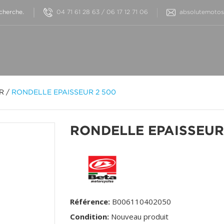
04 71 61 28 63 / 06 17 12 71 06
absolutemotos@
OR
/
RONDELLE EPAISSEUR 2 500
RONDELLE EPAISSEUR
Référence:
B006110402050
Condition:
Nouveau produit