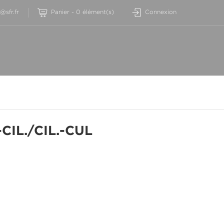
sfr.fr
Panier
-
0
élément(s)
Connexion
-CIL./CIL.-CUL