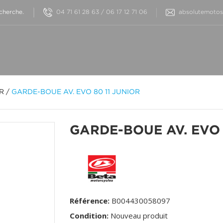
04 71 61 28 63 / 06 17 12 71 06
absolutemotos@
OR
/
GARDE-BOUE AV. EVO 80 11 JUNIOR
GARDE-BOUE AV. EVO 
Référence:
B004430058097
Condition:
Nouveau produit