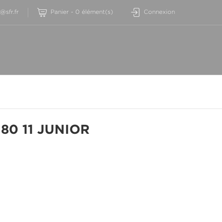
sfr.fr
Panier
-
0
élément(s)
Connexion
80 11 JUNIOR