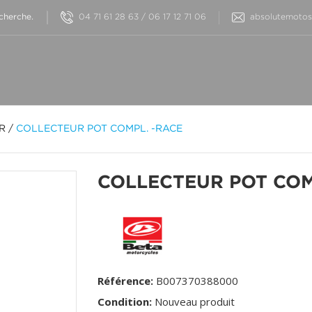
04 71 61 28 63 / 06 17 12 71 06
absolutemotos@
OR
/
COLLECTEUR POT COMPL. -RACE
COLLECTEUR POT COM
Référence:
B007370388000
Condition:
Nouveau produit