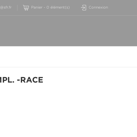
sfr.fr
Panier
-
0
élément(s)
Connexion
PL. -RACE