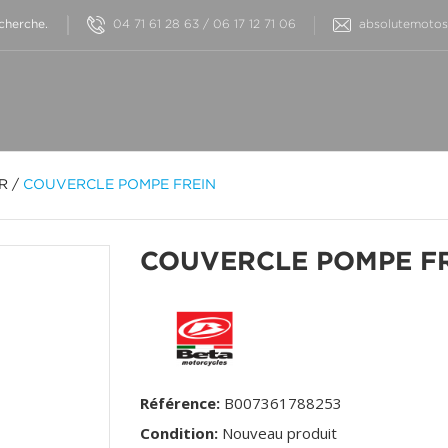
04 71 61 28 63 / 06 17 12 71 06
absolutemotos@
OR
/
COUVERCLE POMPE FREIN
COUVERCLE POMPE F
Référence:
B007361788253
Condition:
Nouveau produit