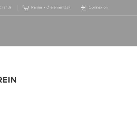
sfr.fr
Panier
-
0
élément(s)
Connexion
REIN